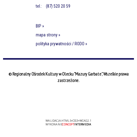
tel.:
(87) 520 20 59
BIP »
mapa strony »
polityka prywatności / RODO »
© Regionalny Ośrodek Kultury w Olecku "Mazury Garbate", Wszelkie prawa
zastrzeżone.
WALIDACJA:
HTML5
+
CSS3
+
WCAG 2.1
WYKONANIE
CONCEPT
INTERMEDIA