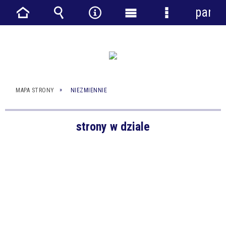
panel
Strona
Wyszukiwarka
Narzędzia
Menu
Menu
główna
główne
szczegółowe
MAPA STRONY
NIEZMIENNIE
strony w dziale