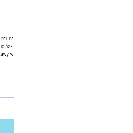
ilem na
upiński
stawy w