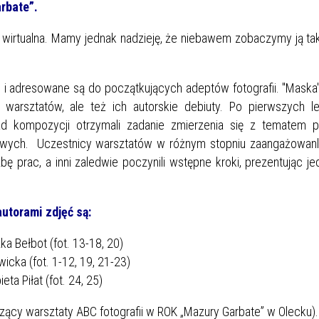
rbate”.
a wirtualna. Mamy jednak nadzieję, że niebawem zobaczymy ją ta
 i adresowane są do początkujących adeptów fotografii. "Maska"
warsztatów, ale też ich autorskie debiuty. Po pierwszych le
d kompozycji otrzymali zadanie zmierzenia się z tematem po
wych. Uczestnicy warsztatów w różnym stopniu zaangażowanli
bę prac, a inni zaledwie poczynili wstępne kroki, prezentując je
autorami zdjęć są:
ka Bełbot (fot. 13-18, 20)
icka (fot. 1-12, 19, 21-23)
ieta Piłat (fot. 24, 25)
zący warsztaty ABC fotografii w ROK „Mazury Garbate” w Olecku).