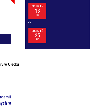
a
GRUDZIEŃ
13
NIE
—
do
GRUDZIEŃ
25
PIĄ
or
ury w Olecku
ndemii
nych w