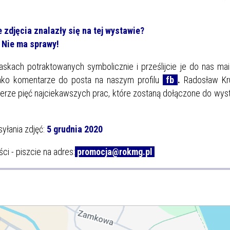
 zdjęcia znalazły się na tej wystawie?
Nie ma sprawy!
maskach potraktowanych symbolicznie i
prześlijcie je do nas ma
jako komentarze do posta na naszym profilu
fb
.
Radosław Kr
bierze pięć najciekawszych prac, które zostaną dołączone do wy
syłania zdjęć:
5 grudnia 2020
ci - piszcie na adres:
promocja@rokmg.pl