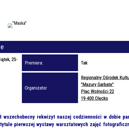
Kategori
Trwające w zakresie
Miejsce
le
Organizat
iątek, 25-
Premiera:
Tak
Regionalny Ośrodek Kult
"Mazury Garbate"
Organizator
Plac Wolności 22
19-400 Olecko
ł wszechobecny rekwizyt naszej codzienności w dobie pa
tytule pierwszej wystawy warsztatowych zajęć fotograficz