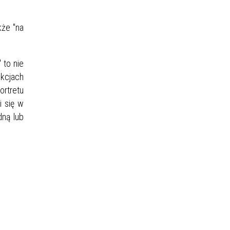
kże "na
 to nie
kcjach
rtretu
 się w
dną lub